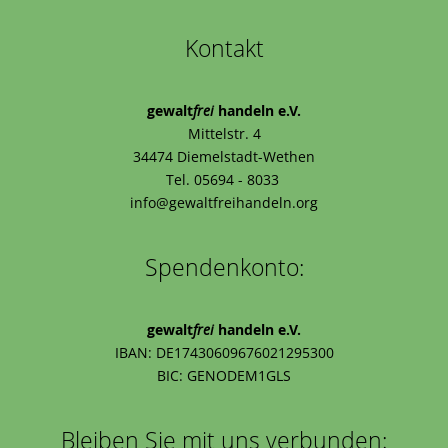
Kontakt
gewalt
frei
handeln e.V.
Mittelstr. 4
34474 Diemelstadt-Wethen
Tel. 05694 - 8033
info@gewaltfreihandeln.org
Spendenkonto:
gewalt
frei
handeln e.V.
IBAN: DE17430609676021295300
BIC: GENODEM1GLS
Bleiben Sie mit uns verbunden: