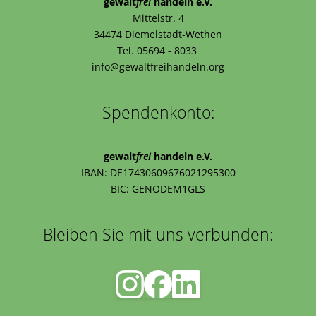
gewalt
frei
handeln e.V.
Mittelstr. 4
34474 Diemelstadt-Wethen
Tel. 05694 - 8033
info@gewaltfreihandeln.org
Spendenkonto:
gewalt
frei
handeln e.V.
IBAN: DE17430609676021295300
BIC: GENODEM1GLS
Bleiben Sie mit uns verbunden: