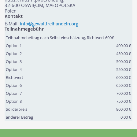
32-600
OŚWIĘCIM, MAŁOPOLSKA
Polen
Kontakt
E-Mail:
info@gewaltfreihandeln.org
Teilnahmegebühr
Teihnahmebeitrag nach Selbsteinschätzung, Richtwert 600€
Option 1
400,00 €
Option 2
450,00 €
Option 3
500,00 €
Option 4
550,00 €
Richtwert
600,00 €
Option 6
650,00 €
Option 7
700,00 €
Option 8
750,00 €
Solidarpreis
800,00 €
anderer Betrag
0,00 €