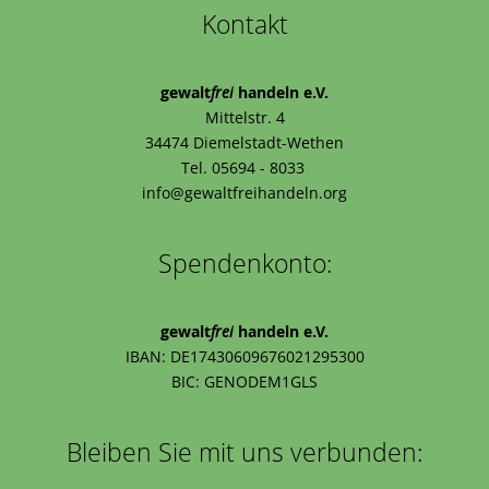
Kontakt
gewalt
frei
handeln e.V.
Mittelstr. 4
34474 Diemelstadt-Wethen
Tel. 05694 - 8033
info@gewaltfreihandeln.org
Spendenkonto:
gewalt
frei
handeln e.V.
IBAN: DE17430609676021295300
BIC: GENODEM1GLS
Bleiben Sie mit uns verbunden: