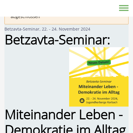
Direkt zum Inhalt
Toggle
Die Anmeldung zu dieser Veranstaltung ist
abgeschlossen
Betzavta-Seminar, 22. - 24. November 2024
Betzavta-Seminar:
Miteinander Leben -
Demokratie im Alltag