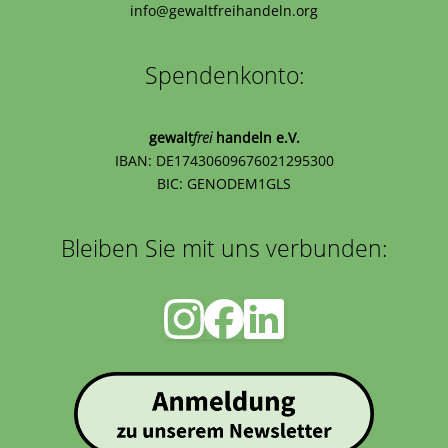
info@gewaltfreihandeln.org
Spendenkonto:
gewalt
frei
handeln e.V.
IBAN: DE17430609676021295300
BIC: GENODEM1GLS
Bleiben Sie mit uns verbunden: