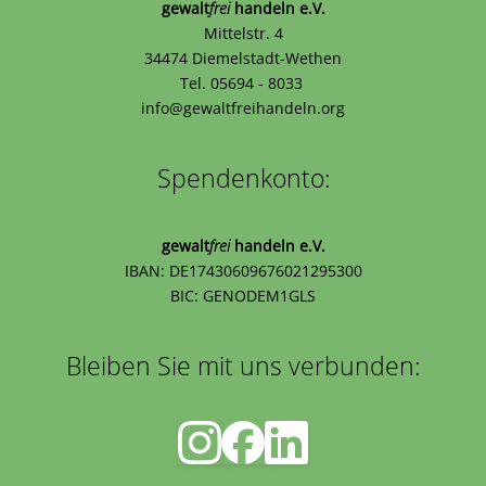
gewalt
frei
handeln e.V.
Mittelstr. 4
34474 Diemelstadt-Wethen
Tel. 05694 - 8033
info@gewaltfreihandeln.org
Spendenkonto:
gewalt
frei
handeln e.V.
IBAN: DE17430609676021295300
BIC: GENODEM1GLS
Bleiben Sie mit uns verbunden: