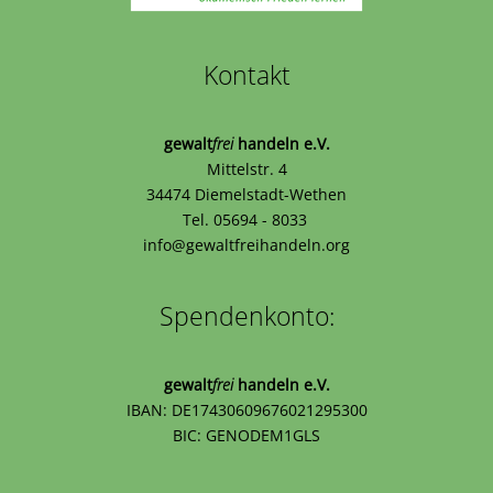
Kontakt
gewalt
frei
handeln e.V.
Mittelstr. 4
34474 Diemelstadt-Wethen
Tel. 05694 - 8033
info@gewaltfreihandeln.org
Spendenkonto:
gewalt
frei
handeln e.V.
IBAN: DE17430609676021295300
BIC: GENODEM1GLS