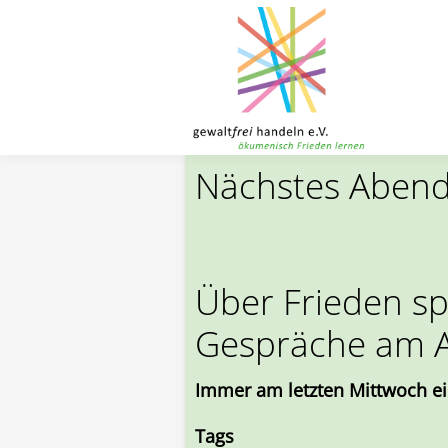
Toggle menu
Direkt zum Inhalt
Nächstes Abend
Über Frieden s
Gespräche am A
Immer am letzten Mittwoch e
Tags