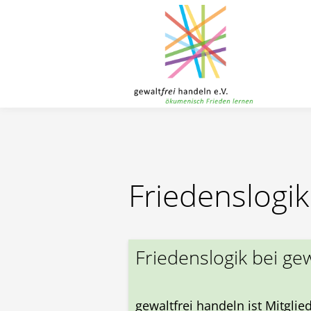
Toggle menu
Direkt zum Inhalt
Friedenslogik
Friedenslogik bei ge
gewaltfrei handeln ist Mitglie