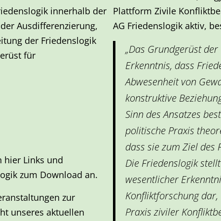
riedenslogik innerhalb der
Plattform Zivile Konfliktb
 der Ausdifferenzierung,
AG Friedenslogik aktiv, b
itung der Friedenslogik
„Das Grundgerüst der F
erüst für
Erkenntnis, dass Fried
Abwesenheit von Gewal
konstruktive Beziehun
Sinn des Ansatzes best
politische Praxis theor
dass sie zum Ziel des 
 hier Links und
Die Friedenslogik stell
logik zum Download an.
wesentlicher Erkenntn
Konfliktforschung dar, 
eranstaltungen zur
Praxis ziviler Konflikt
cht unseres aktuellen