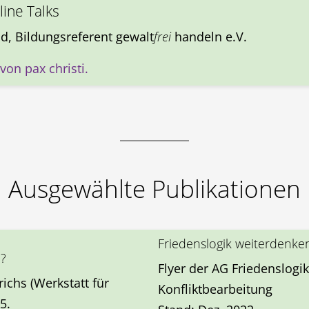
line Talks
, Bildungsreferent gewalt
frei
handeln e.V.
on pax christi.
Ausgewählte Publikationen
Friedenslogik weiterdenke
i?
Flyer der AG Friedenslogik
ichs (Werkstatt für
Konfliktbearbeitung
5.