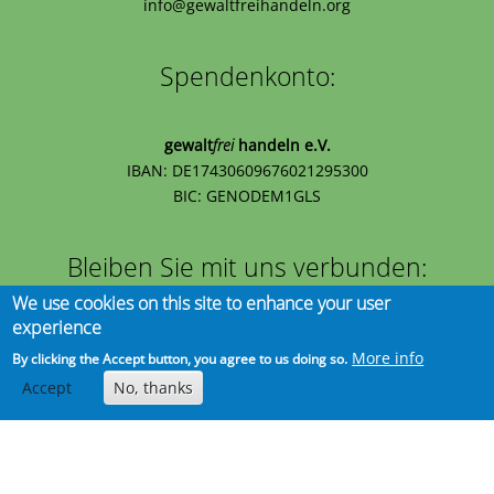
info@gewaltfreihandeln.org
Spendenkonto:
gewalt
frei
handeln e.V.
IBAN: DE17430609676021295300
BIC: GENODEM1GLS
Bleiben Sie mit uns verbunden:
We use cookies on this site to enhance your user
experience
More info
By clicking the Accept button, you agree to us doing so.
Accept
No, thanks