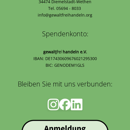
34474 Diemelstadt-Wethen
Tel. 05694 - 8033
info@gewaltfreihandeln.org
Spendenkonto:
gewalt
frei
handeln e.V.
IBAN: DE17430609676021295300
BIC: GENODEM1GLS
Bleiben Sie mit uns verbunden: