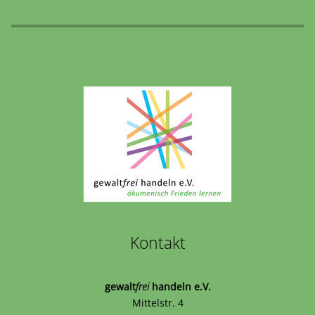
Kontakt
gewalt
frei
handeln e.V.
Mittelstr. 4