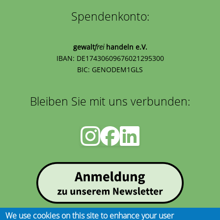
Spendenkonto:
gewalt
frei
handeln e.V.
IBAN: DE17430609676021295300
BIC: GENODEM1GLS
Bleiben Sie mit uns verbunden:
We use cookies on this site to enhance your user