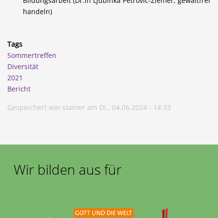
Bildungsarbeit (Dr.in Ljubinka Petrovic-Ziemer, gewaltfrei
handeln)
Tags
Sommertreffen
Diversität
2021
Bericht
Gespeichert von
stamer
am
Di., 04.06.2024 - 14:33
Wir bilden aus für