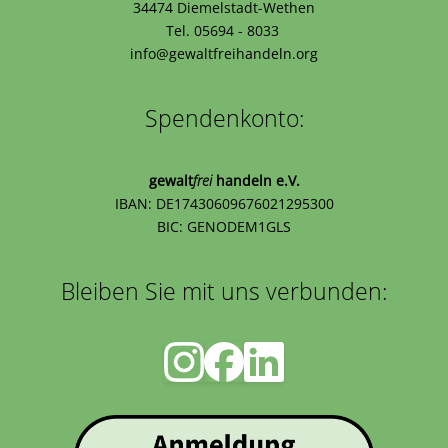
34474 Diemelstadt-Wethen
Tel. 05694 - 8033
info@gewaltfreihandeln.org
Spendenkonto:
gewalt
frei
handeln e.V.
IBAN: DE17430609676021295300
BIC: GENODEM1GLS
Bleiben Sie mit uns verbunden: