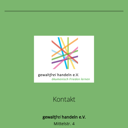
Kontakt
gewalt
frei
handeln e.V.
Mittelstr. 4