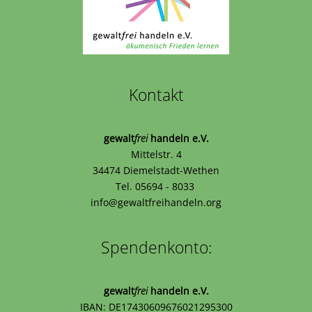
Kontakt
gewalt
frei
handeln e.V.
Mittelstr. 4
34474 Diemelstadt-Wethen
Tel. 05694 - 8033
info@gewaltfreihandeln.org
Spendenkonto:
gewalt
frei
handeln e.V.
IBAN: DE17430609676021295300