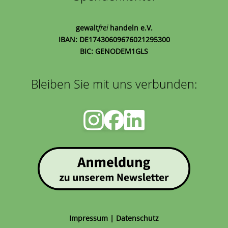
gewalt
frei
handeln e.V.
IBAN: DE17430609676021295300
BIC: GENODEM1GLS
Bleiben Sie mit uns verbunden:
Impressum
|
Datenschutz