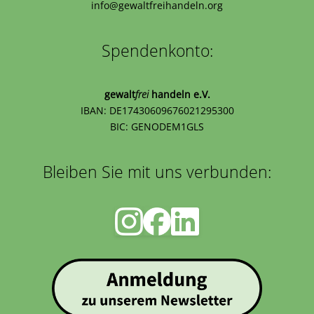
info@gewaltfreihandeln.org
Spendenkonto:
gewalt
frei
handeln e.V.
IBAN: DE17430609676021295300
BIC: GENODEM1GLS
Bleiben Sie mit uns verbunden: