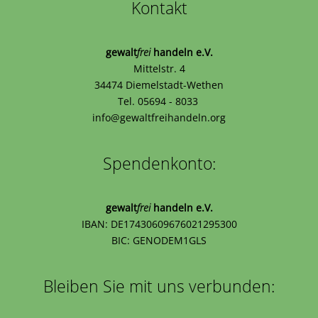
Kontakt
gewalt
frei
handeln e.V.
Mittelstr. 4
34474 Diemelstadt-Wethen
Tel. 05694 - 8033
info@gewaltfreihandeln.org
Spendenkonto:
gewalt
frei
handeln e.V.
IBAN: DE17430609676021295300
BIC: GENODEM1GLS
Bleiben Sie mit uns verbunden: