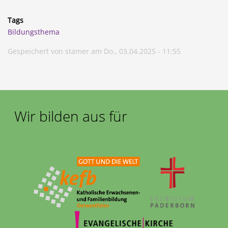
Tags
Bildungsthema
Gespeichert von
stamer
am
Do., 03.04.2025 - 11:55
Wir bilden aus für