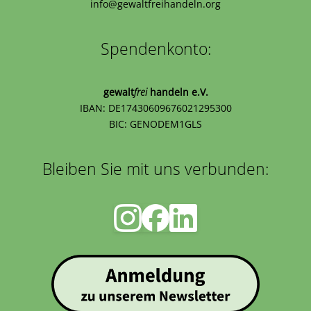
info@gewaltfreihandeln.org
Spendenkonto:
gewalt
frei
handeln e.V.
IBAN: DE17430609676021295300
BIC: GENODEM1GLS
Bleiben Sie mit uns verbunden: