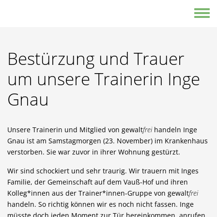
Direkt zum Inhalt
Toggle
Bestürzung und Trauer
um unsere Trainerin Inge
Gnau
Unsere Trainerin und Mitglied von gewalt
frei
handeln Inge
Gnau ist am Samstagmorgen (23. November) im Krankenhaus
verstorben. Sie war zuvor in ihrer Wohnung gestürzt.
Wir sind schockiert und sehr traurig. Wir trauern mit Inges
Familie, der Gemeinschaft auf dem Vauß-Hof und ihren
Kolleg*innen aus der Trainer*innen-Gruppe von gewalt
frei
handeln. So richtig können wir es noch nicht fassen. Inge
müsste doch jeden Moment zur Tür hereinkommen, anrufen,