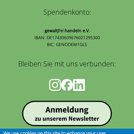
Spendenkonto:
gewalt
frei
handeln e.V.
IBAN: DE17430609676021295300
BIC: GENODEM1GLS
Bleiben Sie mit uns verbunden:
We use cookies on this site to enhance your user