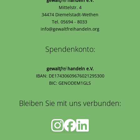
gewalt
frei
handeln e.V.
Mittelstr. 4
34474 Diemelstadt-Wethen
Tel. 05694 - 8033
info@gewaltfreihandeln.org
Spendenkonto:
gewalt
frei
handeln e.V.
IBAN: DE17430609676021295300
BIC: GENODEM1GLS
Bleiben Sie mit uns verbunden: