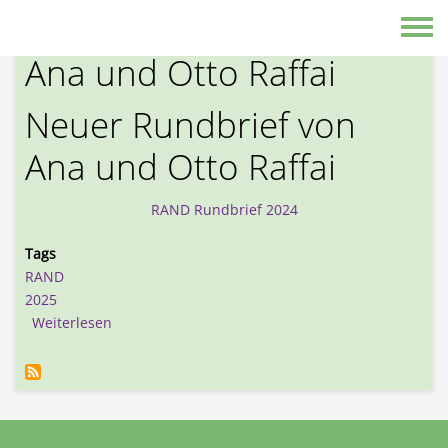
Direkt zum Inhalt
Neuer Rundbrief von
Toggle
Ana und Otto Raffai
Neuer Rundbrief von
Ana und Otto Raffai
RAND Rundbrief 2024
Tags
RAND
2025
über Neuer Rundbrief von Ana und Otto Raffai
Weiterlesen