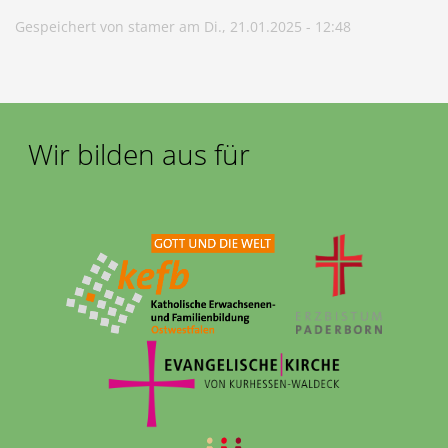
Gespeichert von
stamer
am
Di., 21.01.2025 - 12:48
Wir bilden aus für