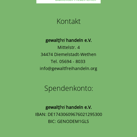
Kontakt
gewalt
frei
handeln e.V.
Mittelstr. 4
34474 Diemelstadt-Wethen
Tel. 05694 - 8033
info@gewaltfreihandeln.org
Spendenkonto:
gewalt
frei
handeln e.V.
IBAN: DE17430609676021295300
BIC: GENODEM1GLS