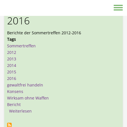
Direkt zum Inhalt
Sommertreffen 2012-
Toggle
2016
Berichte der Sommertreffen 2012-2016
Tags
Sommertreffen
2012
2013
2014
2015
2016
gewaltfrei handeln
Konsens
Wirksam ohne Waffen
Bericht
über Sommertreffen 2012-2016
Weiterlesen