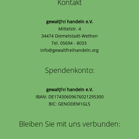
Kontakt
gewalt
frei
handeln e.V.
Mittelstr. 4
34474 Diemelstadt-Wethen
Tel. 05694 - 8033
info@gewaltfreihandeln.org
Spendenkonto:
gewalt
frei
handeln e.V.
IBAN: DE17430609676021295300
BIC: GENODEM1GLS
Bleiben Sie mit uns verbunden: