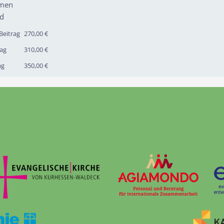
men
nd
Beitrag
270,00 €
ag
310,00 €
ag
350,00 €