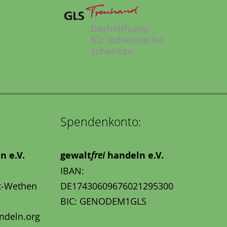
Spendenkonto:
n e.V.
gewalt
frei
handeln e.V.
IBAN:
t-Wethen
DE17430609676021295300
BIC: GENODEM1GLS
ndeln.org