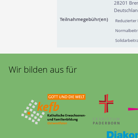
28201
Bre
Deutschla
Teilnahmegebühr(en)
Reduzierter 
Normalbeitr
Solidarbeitr
Wir bilden aus für