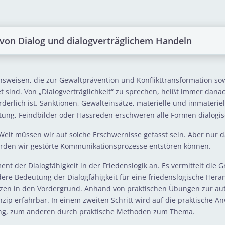
on Dialog und dialogverträglichem Handeln
nsweisen, die zur Gewaltprävention und Konflikttransformation s
t sind. Von „Dialogverträglichkeit“ zu sprechen, heißt immer dana
erlich ist. Sanktionen, Gewalteinsätze, materielle und immaterie
tung, Feindbilder oder Hassreden erschweren alle Formen dialogi
Welt müssen wir auf solche Erschwernisse gefasst sein. Aber nur d
erden wir gestörte Kommunikationsprozesse entstören können.
ent der Dialogfähigkeit in der Friedenslogik an. Es vermittelt die
ndere Bedeutung der Dialogfähigkeit für eine friedenslogische Her
enzen in den Vordergrund. Anhand von praktischen Übungen zur 
zip erfahrbar. In einem zweiten Schritt wird auf die praktische 
tung, zum anderen durch praktische Methoden zum Thema.