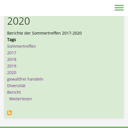
Direkt zum Inhalt
Sommertreffen 2017-
Toggle
2020
Berichte der Sommertreffen 2017-2020
Tags
Sommertreffen
2017
2018
2019
2020
gewaltfrei handeln
Diversität
Bericht
über Sommertreffen 2017-2020
Weiterlesen