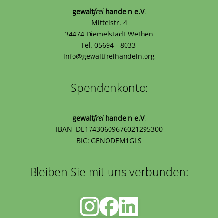
gewalt
frei
handeln e.V.
Mittelstr. 4
34474 Diemelstadt-Wethen
Tel. 05694 - 8033
info@gewaltfreihandeln.org
Spendenkonto:
gewalt
frei
handeln e.V.
IBAN: DE17430609676021295300
BIC: GENODEM1GLS
Bleiben Sie mit uns verbunden: