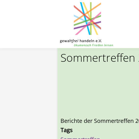
Toggle menu
Direkt zum Inhalt
Sommertreffen
Berichte der Sommertreffen 
Tags